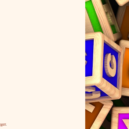
gger
.