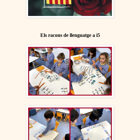
Els r
acons de llenguatge a i5