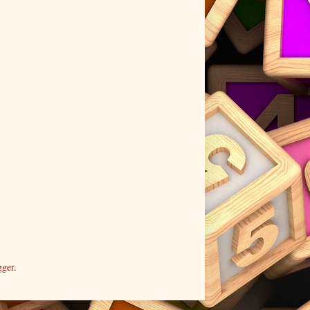
gger
.