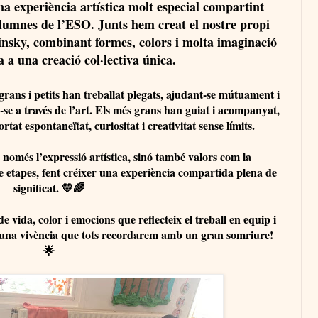
a experiència artística molt especial compartint
lumnes de l’ESO. Junts hem creat el nostre propi
insky, combinant formes, colors i molta imaginació
 a una creació col·lectiva única.
grans i petits han treballat plegats, ajudant-se mútuament i
se a través de l’art. Els més grans han guiat i acompanyat,
tat espontaneïtat, curiositat i creativitat sense límits.
només l’expressió artística, sinó també valors com la
tre etapes, fent créixer una experiència compartida plena de
significat. 💛🌈
 de vida, color i emocions que reflecteix el treball en equip i
, una vivència que tots recordarem amb un gran somriure!
🌟