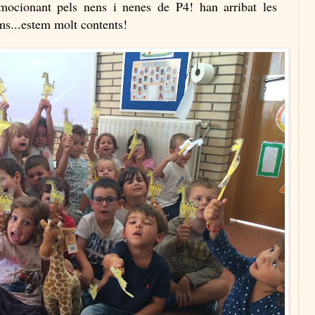
mocionant pels nens i nenes de P4! han arribat les
ms...estem molt contents!