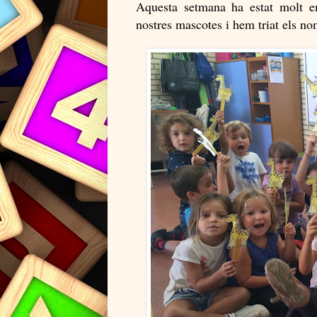
Aquesta setmana ha estat molt e
nostres mascotes i hem triat els no